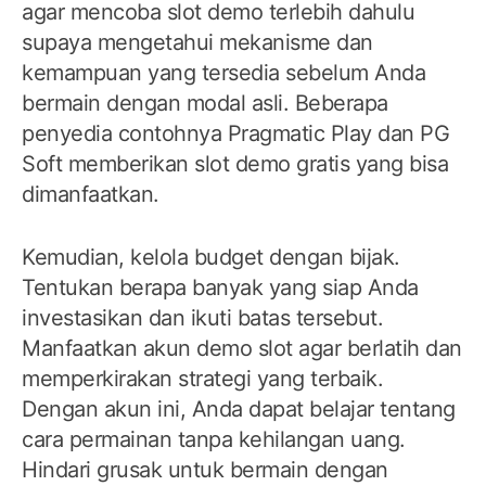
agar mencoba slot demo terlebih dahulu
supaya mengetahui mekanisme dan
kemampuan yang tersedia sebelum Anda
bermain dengan modal asli. Beberapa
penyedia contohnya Pragmatic Play dan PG
Soft memberikan slot demo gratis yang bisa
dimanfaatkan.
Kemudian, kelola budget dengan bijak.
Tentukan berapa banyak yang siap Anda
investasikan dan ikuti batas tersebut.
Manfaatkan akun demo slot agar berlatih dan
memperkirakan strategi yang terbaik.
Dengan akun ini, Anda dapat belajar tentang
cara permainan tanpa kehilangan uang.
Hindari grusak untuk bermain dengan