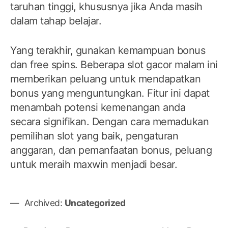
taruhan tinggi, khususnya jika Anda masih
dalam tahap belajar.
Yang terakhir, gunakan kemampuan bonus
dan free spins. Beberapa slot gacor malam ini
memberikan peluang untuk mendapatkan
bonus yang menguntungkan. Fitur ini dapat
menambah potensi kemenangan anda
secara signifikan. Dengan cara memadukan
pemilihan slot yang baik, pengaturan
anggaran, dan pemanfaatan bonus, peluang
untuk meraih maxwin menjadi besar.
Archived:
Uncategorized