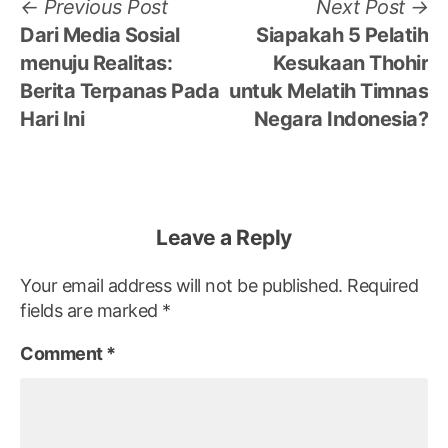
Post
Previous
N
Previous Post
Next Post
post:
po
Dari Media Sosial
Siapakah 5 Pelatih
navigation
menuju Realitas:
Kesukaan Thohir
Berita Terpanas Pada
untuk Melatih Timnas
Hari Ini
Negara Indonesia?
Leave a Reply
Your email address will not be published.
Required
fields are marked
*
Comment
*