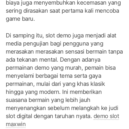
biaya juga menyembuhkan kecemasan yang
sering dirasakan saat pertama kali mencoba
game baru.
Di samping itu, slot demo juga menjadi alat
media pengujian bagi pengguna yang
merasakan merasakan sensasi bermain tanpa
ada tekanan mental. Dengan adanya
permainan demo yang murah, pemain bisa
menyelami berbagai tema serta gaya
permainan, mulai dari yang khas klasik
hingga yang modern. Ini memberikan
suasana bermain yang lebih jauh
menyenangkan sebelum melangkah ke judi
slot digital dengan taruhan nyata.
demo slot
maxwin