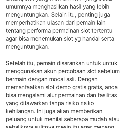
umumnya menghasilkan hasil yang lebih
menguntungkan. Selain itu, penting juga
memperhatikan ulasan dari pemain lain
tentang performa permainan slot tertentu
agar bisa menemukan slot yg handal serta
menguntungkan.
Setelah itu, pemain disarankan untuk untuk
menggunakan akun percobaan slot sebelum
bermain dengan modal asli. Dengan
memanfaatkan slot demo gratis gratis, anda
bisa mengalami alur permainan dan fasilitas
yang ditawarkan tanpa risiko risiko
kehilangan. Ini juga akan memberikan
peluang untuk menilai seberapa mudah atau
sebaliknya sulitnya mesin itu agar menang.