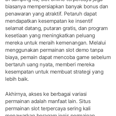
biasanya mempersiapkan banyak bonus dan
penawaran yang atraktif. Petaruh dapat
mendapatkan kesempatan ke insentif
selamat datang, putaran gratis, dan program
kesetiaan yang meningkatkan peluang
mereka untuk meraih kemenangan. Melalui
menggunakan permainan slot demo tanpa
biaya, pemain dapat mencoba game sebelum
bertaruh uang nyata, memberi mereka
kesempatan untuk membuat strategi yang
lebih baik.
Akhirnya, akses ke berbagai variasi
permainan adalah manfaat lain. Situs
permainan slot terpercaya sering kali
menawarkan beragam jenis permainan,