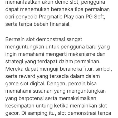
memanfaatkan akun demo slot, pengguna
dapat menemukan beraneka tipe permainan
dari penyedia Pra­gmatic Play dan PG Soft,
serta tanpa beban finansial.
Bermain slot demonstrasi sangat
menguntungkan untuk pengguna baru yang
ingin memahami mengerti mekanisme dan
strategi yang terdapat dalam permainan.
Mereka dapat menguji beraneka fitur, simbol,
serta reward yang tersedia dalam dalam
game slot digital. Dengan, pemain bisa
memahami susunan yang menguntungkan
yang berpotensi serta memaksimalkan
kesempatan untung ketika memainkan slot
gacor. Di samping itu, slot demonstrasi tanpa