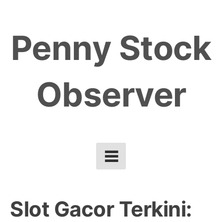
Skip
to
Penny Stock
content
Observer
Slot Gacor Terkini: