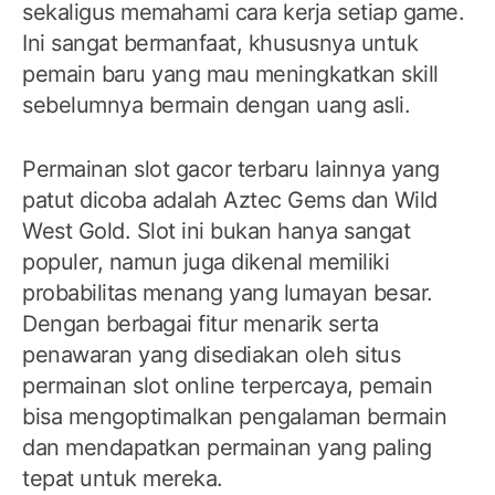
sekaligus memahami cara kerja setiap game.
Ini sangat bermanfaat, khususnya untuk
pemain baru yang mau meningkatkan skill
sebelumnya bermain dengan uang asli.
Permainan slot gacor terbaru lainnya yang
patut dicoba adalah Aztec Gems dan Wild
West Gold. Slot ini bukan hanya sangat
populer, namun juga dikenal memiliki
probabilitas menang yang lumayan besar.
Dengan berbagai fitur menarik serta
penawaran yang disediakan oleh situs
permainan slot online terpercaya, pemain
bisa mengoptimalkan pengalaman bermain
dan mendapatkan permainan yang paling
tepat untuk mereka.