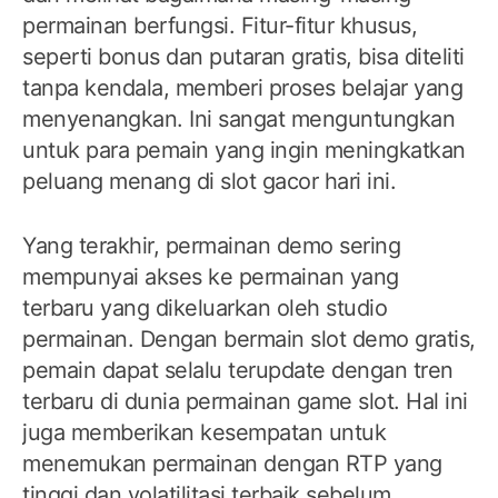
permainan berfungsi. Fitur-fitur khusus,
seperti bonus dan putaran gratis, bisa diteliti
tanpa kendala, memberi proses belajar yang
menyenangkan. Ini sangat menguntungkan
untuk para pemain yang ingin meningkatkan
peluang menang di slot gacor hari ini.
Yang terakhir, permainan demo sering
mempunyai akses ke permainan yang
terbaru yang dikeluarkan oleh studio
permainan. Dengan bermain slot demo gratis,
pemain dapat selalu terupdate dengan tren
terbaru di dunia permainan game slot. Hal ini
juga memberikan kesempatan untuk
menemukan permainan dengan RTP yang
tinggi dan volatilitasi terbaik sebelum