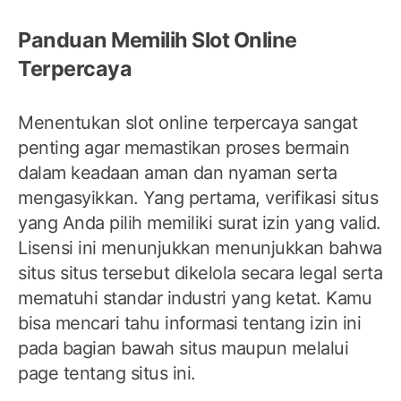
Panduan Memilih Slot Online
Terpercaya
Menentukan slot online terpercaya sangat
penting agar memastikan proses bermain
dalam keadaan aman dan nyaman serta
mengasyikkan. Yang pertama, verifikasi situs
yang Anda pilih memiliki surat izin yang valid.
Lisensi ini menunjukkan menunjukkan bahwa
situs situs tersebut dikelola secara legal serta
mematuhi standar industri yang ketat. Kamu
bisa mencari tahu informasi tentang izin ini
pada bagian bawah situs maupun melalui
page tentang situs ini.