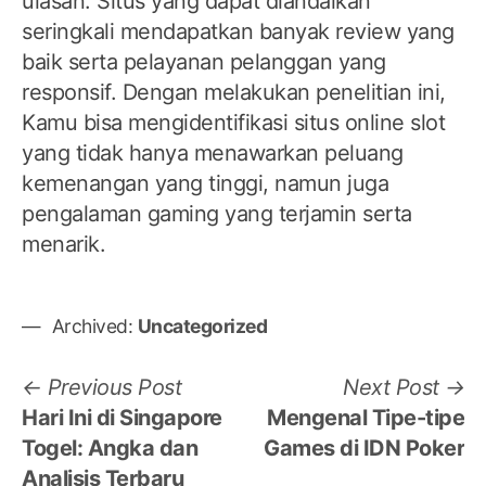
ulasan. Situs yang dapat diandalkan
seringkali mendapatkan banyak review yang
baik serta pelayanan pelanggan yang
responsif. Dengan melakukan penelitian ini,
Kamu bisa mengidentifikasi situs online slot
yang tidak hanya menawarkan peluang
kemenangan yang tinggi, namun juga
pengalaman gaming yang terjamin serta
menarik.
Archived:
Uncategorized
Post
Previous
N
Previous Post
Next Post
post:
po
Hari Ini di Singapore
Mengenal Tipe-tipe
navigation
Togel: Angka dan
Games di IDN Poker
Analisis Terbaru